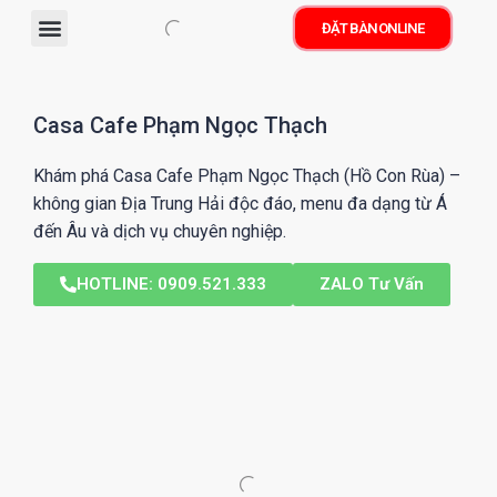
ĐẶT BÀN ONLINE
MENU/THỰC ĐƠN
KHÔNG GIAN
Casa Cafe Phạm Ngọc Thạch
Khám phá Casa Cafe Phạm Ngọc Thạch (Hồ Con Rùa) –
không gian Địa Trung Hải độc đáo, menu đa dạng từ Á
đến Âu và dịch vụ chuyên nghiệp.
HOTLINE: 0909.521.333
ZALO Tư Vấn