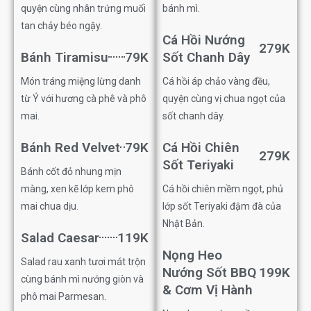
quyện cùng nhân trứng muối
bánh mì.
tan chảy béo ngậy.
Cá Hồi Nướng
279K
Bánh Tiramisu
79K
Sốt Chanh Dây
Món tráng miệng lừng danh
Cá hồi áp chảo vàng đều,
từ Ý với hương cà phê và phô
quyện cùng vị chua ngọt của
mai.
sốt chanh dây.
Bánh Red Velvet
79K
Cá Hồi Chiên
279K
Sốt Teriyaki
Bánh cốt đỏ nhung mịn
màng, xen kẽ lớp kem phô
Cá hồi chiên mềm ngọt, phủ
mai chua dịu.
lớp sốt Teriyaki đậm đà của
Nhật Bản.
Salad Caesar
119K
Nọng Heo
Salad rau xanh tươi mát trộn
Nướng Sốt BBQ
199K
cùng bánh mì nướng giòn và
& Cơm Vị Hành
phô mai Parmesan.