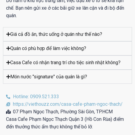
Do nằm ở khu vực trung tâm, việc đậu xe ô tô sẽ khá hạn
chế. Bạn nên gửi xe ở các bãi giữ xe lân cận và đi bộ đến
quán.
Giá cả đồ ăn, thức uống ở quán như thế nào?
Quán có phù hợp để làm việc không?
Casa Cafe có nhận trang trí cho tiệc sinh nhật không?
Món nước "signature" của quán là gì?
Hotline: 0909.521.333
https://viethouzz.com/casa-cafe-pham-ngoc-thach/
07 Phạm Ngọc Thạch, Phường Sài Gòn, TP.HCM
Casa Cafe Phạm Ngọc Thạch Quận 3 (Hồ Con Rùa) điểm
đến thưởng thức ẩm thực không thể bỏ lỡ.