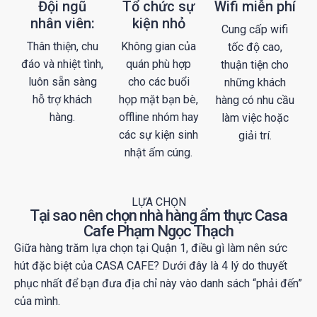
Đội ngũ
Tổ chức sự
Wifi miễn phí
nhân viên:
kiện nhỏ
Cung cấp wifi
Thân thiện, chu
Không gian của
tốc độ cao,
đáo và nhiệt tình,
quán phù hợp
thuận tiện cho
luôn sẵn sàng
cho các buổi
những khách
hỗ trợ khách
họp mặt bạn bè,
hàng có nhu cầu
hàng.
offline nhóm hay
làm việc hoặc
các sự kiện sinh
giải trí.
nhật ấm cúng.
LỰA CHỌN
Tại sao nên chọn nhà hàng ẩm thực Casa
Cafe Phạm Ngọc Thạch
Giữa hàng trăm lựa chọn tại Quận 1, điều gì làm nên sức
hút đặc biệt của CASA CAFE? Dưới đây là 4 lý do thuyết
phục nhất để bạn đưa địa chỉ này vào danh sách “phải đến”
của mình.