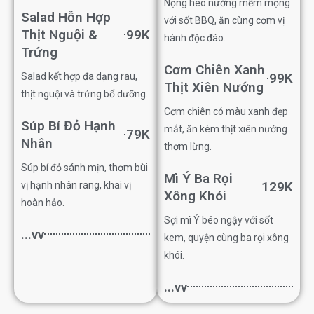
Nọng heo nướng mềm mọng
Salad Hỗn Hợp
với sốt BBQ, ăn cùng cơm vị
Thịt Nguội &
99K
hành độc đáo.
Trứng
Cơm Chiên Xanh
99K
Salad kết hợp đa dạng rau,
Thịt Xiên Nướng
thịt nguội và trứng bổ dưỡng.
Cơm chiên có màu xanh đẹp
Súp Bí Đỏ Hạnh
mắt, ăn kèm thịt xiên nướng
79K
Nhân
thơm lừng.
Súp bí đỏ sánh mịn, thơm bùi
Mì Ý Ba Rọi
129K
vị hạnh nhân rang, khai vị
Xông Khói
hoàn hảo.
Sợi mì Ý béo ngậy với sốt
...vv
kem, quyện cùng ba rọi xông
khói.
...vv