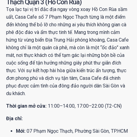
Thạch Quận 3 (Hồ Con Rùa)
Tọa lạc tại vị trí đắc địa ngay vòng xoay Hồ Con Rùa sầm
uất, Casa Cafe số 7 Phạm Ngọc Thạch từng là một điểm
đến không thể bỏ lỡ cho những ai yêu thích không gian cà
phê độc đáo và ẩm thực tinh tế. Mang trong mình cảm
hứng từ vùng biển Địa Trung Hải phóng khoáng, Casa Cafe
không chỉ là một quán cà phê, mà còn là một “ốc đảo” xanh
mát, nơi thực khách có thể tạm gác lại những bộn bề của
cuộc sống để tận hưởng những giây phút thư giãn đích
thực. Với sự kết hợp hài hòa giữa kiến trúc ấn tượng, thực
đơn phong phú và dịch vụ tận tâm, Casa Cafe đã chinh
phục được cảm tình của đông đảo người dân Sài Gòn và
du khách.
Thời gian mở cửa:
11:00–14:00, 17:00–22:00 (T2-CN)
Địa chỉ:
Mới:
07 Phạm Ngọc Thạch, Phường Sài Gòn, TP.HCM