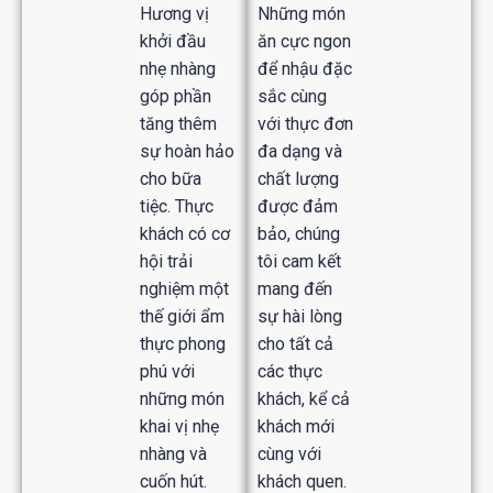
Hương vị
Những món
khởi đầu
ăn cực ngon
nhẹ nhàng
để nhậu đặc
góp phần
sắc cùng
tăng thêm
với thực đơn
sự hoàn hảo
đa dạng và
cho bữa
chất lượng
tiệc. Thực
được đảm
khách có cơ
bảo, chúng
hội trải
tôi cam kết
nghiệm một
mang đến
thế giới ẩm
sự hài lòng
thực phong
cho tất cả
phú với
các thực
những món
khách, kể cả
khai vị nhẹ
khách mới
nhàng và
cùng với
cuốn hút.
khách quen.