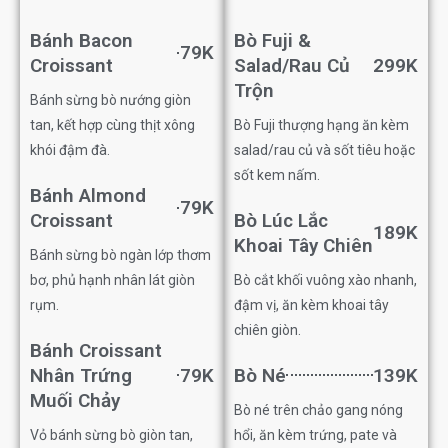
Bánh Bacon
Bò Fuji &
79K
Croissant
Salad/Rau Củ
299K
Trộn
Bánh sừng bò nướng giòn
tan, kết hợp cùng thịt xông
Bò Fuji thượng hạng ăn kèm
khói đậm đà.
salad/rau củ và sốt tiêu hoặc
sốt kem nấm.
Bánh Almond
79K
Croissant
Bò Lúc Lắc
189K
Khoai Tây Chiên
Bánh sừng bò ngàn lớp thơm
bơ, phủ hạnh nhân lát giòn
Bò cắt khối vuông xào nhanh,
rụm.
đậm vị, ăn kèm khoai tây
chiên giòn.
Bánh Croissant
Nhân Trứng
79K
Bò Né
139K
Muối Chảy
Bò né trên chảo gang nóng
Vỏ bánh sừng bò giòn tan,
hổi, ăn kèm trứng, pate và