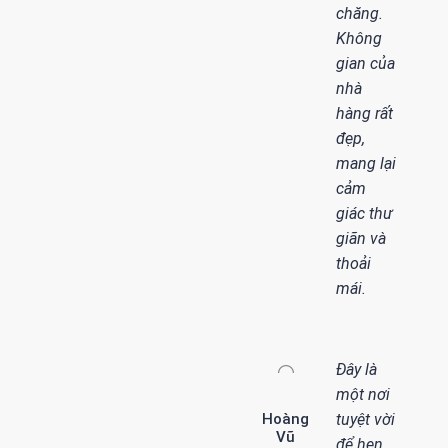
chăng.
Không
gian của
nhà
hàng rất
đẹp,
mang lại
cảm
giác thư
giãn và
thoải
mái.
Đây là
một nơi
Hoàng
tuyệt vời
Vũ
để hẹn