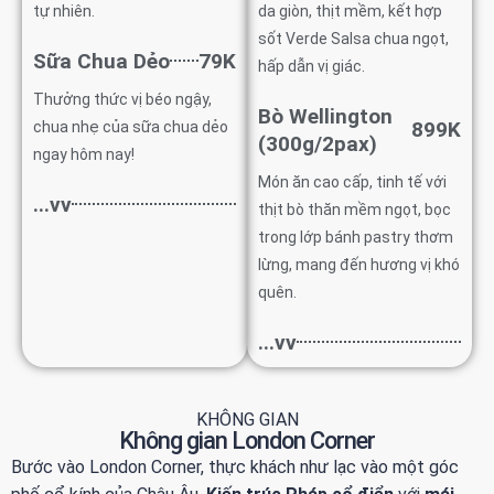
tự nhiên.
da giòn, thịt mềm, kết hợp
sốt Verde Salsa chua ngọt,
Sữa Chua Dẻo
79K
hấp dẫn vị giác.
Thưởng thức vị béo ngậy,
Bò Wellington
899K
chua nhẹ của sữa chua dẻo
(300g/2pax)
ngay hôm nay!
Món ăn cao cấp, tinh tế với
...vv
thịt bò thăn mềm ngọt, bọc
trong lớp bánh pastry thơm
lừng, mang đến hương vị khó
quên.
...vv
KHÔNG GIAN
Không gian London Corner
Bước vào London Corner, thực khách như lạc vào một góc