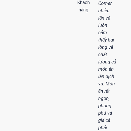
Khách
Corner
hàng
nhiều
lần và
luôn
cảm
thấy hài
lòng về
chất
lượng cả
món ăn
lẫn dịch
vụ. Món
ăn rất
ngon,
phong
phú và
giá cả
phải