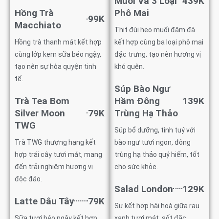
Muối Và 3 Loại
439K
Hồng Trà
Phô Mai
99K
Macchiato
Thịt đùi heo muối đậm đà
Hồng trà thanh mát kết hợp
kết hợp cùng ba loại phô mai
cùng lớp kem sữa béo ngậy,
đặc trưng, tạo nên hương vị
tạo nên sự hòa quyện tinh
khó quên.
tế.
Súp Bào Ngư
Trà Tea Bom
Hầm Đông
139K
Silver Moon
79K
Trùng Hạ Thảo
TWG
Súp bổ dưỡng, tinh tuý với
Trà TWG thượng hạng kết
bào ngư tươi ngon, đông
hợp trái cây tươi mát, mang
trùng hạ thảo quý hiếm, tốt
đến trải nghiệm hương vị
cho sức khỏe.
độc đáo.
Salad London
129K
Latte Dâu Tây
79K
Sự kết hợp hài hoà giữa rau
Sữa tươi béo ngậy kết hợp
xanh tươi mát, sốt đặc