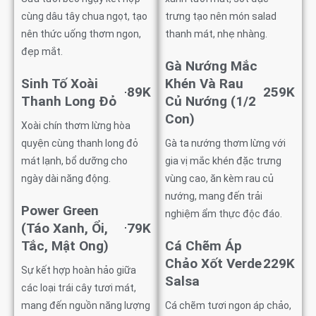
cùng dâu tây chua ngọt, tạo
trưng tạo nên món salad
nên thức uống thơm ngon,
thanh mát, nhẹ nhàng.
đẹp mắt.
Gà Nướng Mắc
Sinh Tố Xoài
Khén Và Rau
89K
259K
Thanh Long Đỏ
Củ Nướng (1/2
Con)
Xoài chín thơm lừng hòa
quyện cùng thanh long đỏ
Gà ta nướng thơm lừng với
mát lạnh, bổ dưỡng cho
gia vị mắc khén đặc trưng
ngày dài năng động.
vùng cao, ăn kèm rau củ
nướng, mang đến trải
Power Green
nghiệm ẩm thực độc đáo.
(Táo Xanh, Ổi,
79K
Tắc, Mật Ong)
Cá Chẽm Áp
Chảo Xốt Verde
229K
Sự kết hợp hoàn hảo giữa
Salsa
các loại trái cây tươi mát,
mang đến nguồn năng lượng
Cá chẽm tươi ngon áp chảo,