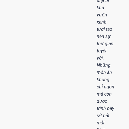
biệt là
khu
vườn
xanh
tươi tạo
nên sự
thư giãn
tuyệt
vời.
Những
món ăn
không
chỉ ngon
mà còn
được
trình bày
rất bắt
mắt.