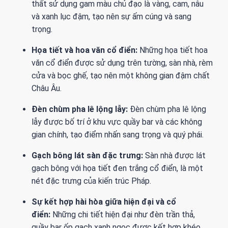
thất sử dụng gam màu chủ đạo là vàng, cam, nâu
và xanh lục đậm, tạo nên sự ấm cúng và sang
trọng.
Họa tiết và hoa văn cổ điển:
Những họa tiết hoa
văn cổ điển được sử dụng trên tường, sàn nhà, rèm
cửa và bọc ghế, tạo nên một không gian đậm chất
Châu Âu.
Đèn chùm pha lê lộng lẫy:
Đèn chùm pha lê lộng
lẫy được bố trí ở khu vực quầy bar và các không
gian chính, tạo điểm nhấn sang trọng và quý phái.
Gạch bông lát sàn đặc trưng:
Sàn nhà được lát
gạch bông với họa tiết đen trắng cổ điển, là một
nét đặc trưng của kiến trúc Pháp.
Sự kết hợp hài hòa giữa hiện đại và cổ
điển:
Những chi tiết hiện đại như đèn trần thả,
quầy bar ốp gạch xanh ngọc được kết hợp khéo