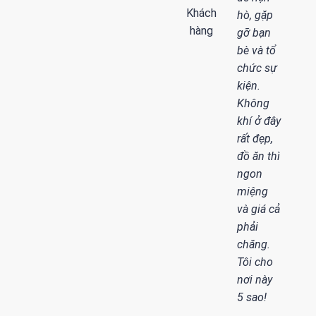
Khách
hò, gặp
hàng
gỡ bạn
bè và tổ
chức sự
kiện.
Không
khí ở đây
rất đẹp,
đồ ăn thì
ngon
miệng
và giá cả
phải
chăng.
Tôi cho
nơi này
5 sao!