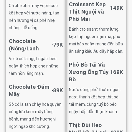
Croissant Kẹp
Cà phê pha máy Espresso
149K
Thịt Nguội và
kết hợp với nước nóng, tạo
Phô Mai
nên hương vị cà phê nhẹ
nhàng, dễ uống.
Bánh croissant thơm lừng,
kẹp thịt nguội mặn mà, phô
Chocolate
79K
mai béo ngậy, mang đến bữa
(Nóng/Lạnh
ăn sáng kiểu Âu đầy hấp dẫn.
Vị sô cô la ngọt ngào, béo
Phở Bò Tái Và
ngậy, thích hợp cho những
Xương Ống Tủy
169K
tâm hồn lãng mạn.
Bò
Chocolate Đám
89K
Nước dùng phở thơm ngon,
Mây
ngọt thanh kết hợp thịt bò
Sô cô la tan chảy hòa quyện
tái mềm, cùng tuỷ bò béo
cùng lớp kem mây bồng
ngậy, hấp dẫn thực khách.
bềnh, mang đến hương vị
Thịt Đùi Heo
ngọt ngào khó cưỡng.