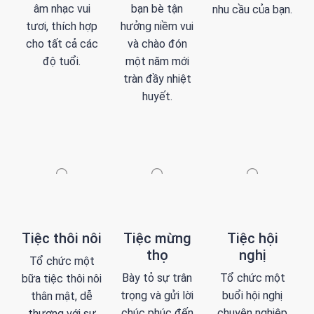
âm nhạc vui
bạn bè tận
nhu cầu của bạn.
tươi, thích hợp
hưởng niềm vui
cho tất cả các
và chào đón
độ tuổi.
một năm mới
tràn đầy nhiệt
huyết.
Tiệc thôi nôi
Tiệc mừng
Tiệc hội
thọ
nghị
Tổ chức một
Bày tỏ sự trân
Tổ chức một
bữa tiệc thôi nôi
trọng và gửi lời
buổi hội nghị
thân mật, dễ
chúc phúc đến
chuyên nghiệp
thương với sự