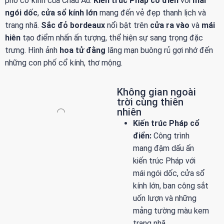
phố cổ kính của Châu Âu.
Kiến trúc Pháp cổ điển
với
mái
ngói dốc
,
cửa sổ kính lớn
mang đến vẻ đẹp thanh lịch và
trang nhã.
Sắc đỏ bordeaux
nổi bật trên
cửa ra vào
và
mái
hiên
tạo điểm nhấn ấn tượng, thể hiện sự sang trọng đặc
trưng. Hình ảnh
hoa tử đằng
lãng mạn buông rủ gợi nhớ đến
những con phố cổ kính, thơ mộng.
Không gian ngoài
trời cùng thiên
nhiên
Kiến trúc Pháp cổ
điển:
Công trình
mang đậm dấu ấn
kiến trúc Pháp với
mái ngói dốc, cửa sổ
kính lớn, ban công sắt
uốn lượn và những
mảng tường màu kem
trang nhã.