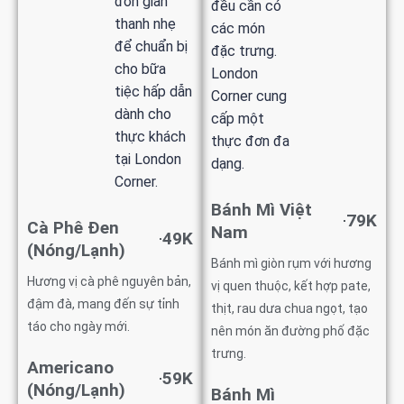
đơn giản
đều cần có
thanh nhẹ
các món
để chuẩn bị
đặc trưng.
cho bữa
London
tiệc hấp dẫn
Corner cung
dành cho
cấp một
thực khách
thực đơn đa
tại London
dạng.
Corner.
Bánh Mì Việt
79K
Cà Phê Đen
Nam
49K
(Nóng/Lạnh)
Bánh mì giòn rụm với hương
Hương vị cà phê nguyên bản,
vị quen thuộc, kết hợp pate,
đậm đà, mang đến sự tỉnh
thịt, rau dưa chua ngọt, tạo
táo cho ngày mới.
nên món ăn đường phố đặc
trưng.
Americano
59K
(Nóng/Lạnh)
Bánh Mì