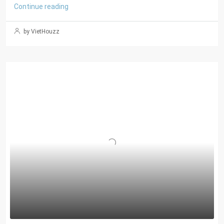
Continue reading
by VietHouzz