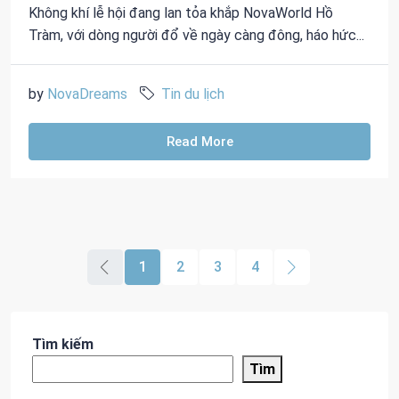
Không khí lễ hội đang lan tỏa khắp NovaWorld Hồ
Tràm, với dòng người đổ về ngày càng đông, háo hức...
by
NovaDreams
Tin du lịch
Read More
1
2
3
4
Tìm kiếm
Tìm