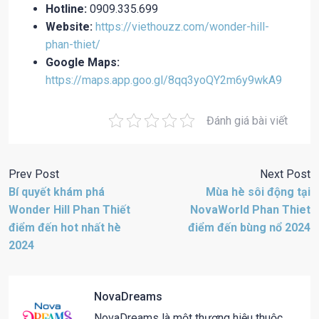
Hotline:
0909.335.699
Website:
https://viethouzz.com/wonder-hill-
phan-thiet/
Google Maps:
https://maps.app.goo.gl/8qq3yoQY2m6y9wkA9
Đánh giá bài viết
Prev Post
Next Post
Bí quyết khám phá
Mùa hè sôi động tại
Wonder Hill Phan Thiết
NovaWorld Phan Thiet
điểm đến hot nhất hè
điểm đến bùng nổ 2024
2024
NovaDreams
NovaDreams là một thương hiệu thuộc