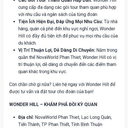
Các Gói Tour Tham Quan Hấp Dẫn:
Wonder Hill
cung cấp đa dạng các gói tour tham quan phù hợp
với nhu cầu và ngân sách của từng đoàn.
Tiện Ích Hiện Đại, Đáp Ứng Mọi Nhu Cầu:
Từ nhà
hàng, quán cà phê đến khu vực nghỉ ngơi, Wonder
Hill có đầy đủ tiện ích để phục vụ mọi nhu cầu của
du khách.
Vị Trí Thuận Lợi, Dễ Dàng Di Chuyển:
Nằm trong
quần thể NovaWorld Phan Thiet, Wonder Hill có vị
trí thuận lợi, dễ dàng di chuyển đến các điểm tham
quan khác trong khu vực.
Còn chần chờ gì nữa? Liên hệ ngay với Wonder Hill để
được tư vấn và đặt tour cho đoàn của bạn!
WONDER HILL – KHÁM PHÁ ĐỒI KỲ QUAN
Địa chỉ:
NovaWorld Phan Thiet, Lạc Long Quân,
Tiến Thành, TP Phan Thiết, Tỉnh Bình Thuận