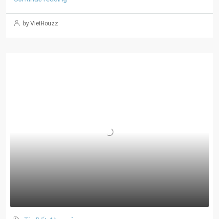
by VietHouzz