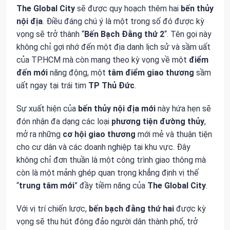
The Global City
sẽ được quy hoạch thêm hai
bến thủy
nội địa
. Điều đáng chú ý là một trong số đó được kỳ
vọng sẽ trở thành “
Bến Bạch Đằng thứ 2
“. Tên gọi này
không chỉ gợi nhớ đến một địa danh lịch sử và sầm uất
của TP.HCM mà còn mang theo kỳ vọng về một
điểm
đến mới
năng động, một
tâm điểm giao thương
sầm
uất ngay tại trái tim
TP Thủ Đức
.
Sự xuất hiện của
bến thủy nội địa mới
này hứa hẹn sẽ
đón nhận đa dạng các loại
phương tiện đường thủy
,
mở ra những
cơ hội giao thương
mới mẻ và thuận tiện
cho cư dân và các doanh nghiệp tại khu vực. Đây
không chỉ đơn thuần là một công trình giao thông mà
còn là một mảnh ghép quan trọng khẳng định vị thế
“
trung tâm mới
” đầy tiềm năng của
The Global City
.
Với vị trí chiến lược,
bến bạch đằng thứ hai
được kỳ
vọng sẽ thu hút đông đảo người dân thành phố, trở