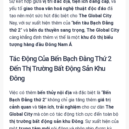
Sự kết hợp giữa
vị trí đắc địa
,
tiện ích đẳng cấp
, và
yếu tố
giao thoa văn hoá nghệ thuật độc đáo
đã
tạo nên một sức hút đặc biệt cho
The Global City
.
Nay, với sự xuất hiện thêm của “
bến tàu Bạch Đằng
thứ 2
” và
bến du thuyền sang trọng
,
The Global City
càng khẳng định thêm vị thế là một
khu đô thị biểu
tượng hàng đầu Đông Nam Á
.
Tác Động Của Bến Bạch Đằng Thứ 2
Đến Thị Trường Bất Động Sản Khu
Đông
Việc có thêm
bến thủy nội địa
và đặc biệt là “
Bến
Bạch Đằng thứ 2
” không chỉ gia tăng thêm
giá trị
cảnh quan
và
tiện ích
,
trải nghiệm
cho cư dân
The
Global City
mà còn có tác động tích cực đến toàn bộ
thị trường bất động sản khu Đông
. Sự xuất hiện của
một
trung tâm mới
sôi động và nhộn nhịp được kỳ