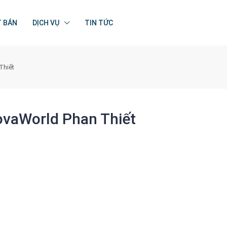
T BÁN
DỊCH VỤ
TIN TỨC
Thiết
NovaWorld Phan Thiết