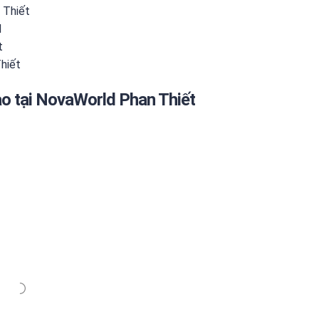
 Thiết
d
t
hiết
ảo tại NovaWorld Phan Thiết