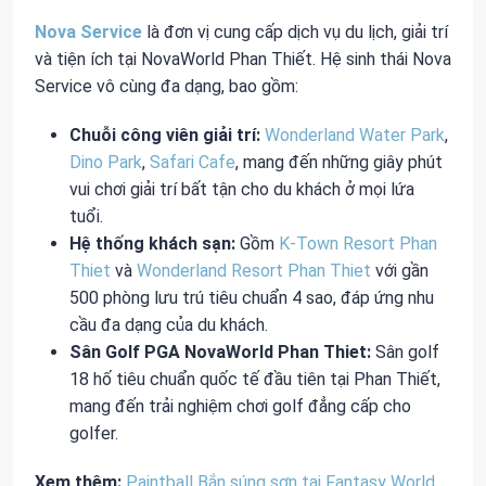
Nova Service
là đơn vị cung cấp dịch vụ du lịch, giải trí
và tiện ích tại NovaWorld Phan Thiết. Hệ sinh thái Nova
Service vô cùng đa dạng, bao gồm:
Chuỗi công viên giải trí:
Wonderland Water Park
,
Dino Park
,
Safari Cafe
, mang đến những giây phút
vui chơi giải trí bất tận cho du khách ở mọi lứa
tuổi.
Hệ thống khách sạn:
Gồm
K-Town Resort Phan
Thiet
và
Wonderland Resort Phan Thiet
với gần
500 phòng lưu trú tiêu chuẩn 4 sao, đáp ứng nhu
cầu đa dạng của du khách.
Sân Golf PGA NovaWorld Phan Thiet:
Sân golf
18 hố tiêu chuẩn quốc tế đầu tiên tại Phan Thiết,
mang đến trải nghiệm chơi golf đẳng cấp cho
golfer.
Xem thêm:
Paintball Bắn súng sơn tại Fantasy World