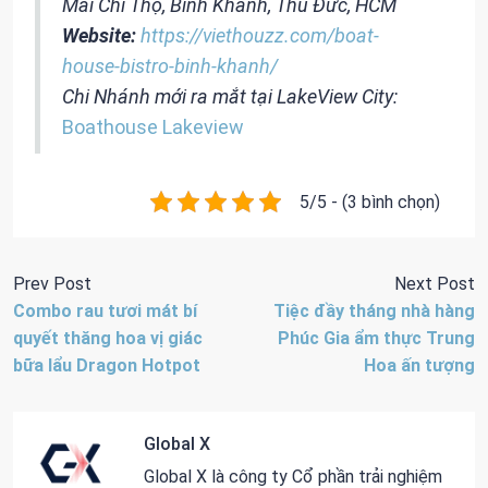
Mai Chí Thọ, Bình Khánh, Thủ Đức, HCM
Website:
https://viethouzz.com/boat-
house-bistro-binh-khanh/
Chi Nhánh mới ra mắt tại LakeView City:
Boathouse Lakeview
5/5 - (3 bình chọn)
Prev Post
Next Post
Combo rau tươi mát bí
Tiệc đầy tháng nhà hàng
quyết thăng hoa vị giác
Phúc Gia ẩm thực Trung
bữa lẩu Dragon Hotpot
Hoa ấn tượng
Global X
Global X là công ty Cổ phần trải nghiệm