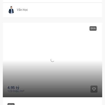
Văn Học
BÁN
4.95 tỷ
123 triệu
/m²