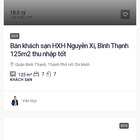
18.5 tỷ
148 triệu
/m²
BÁN
Bán khách sạn HXH Nguyễn Xí, Bình Thạnh
125m2 thu nhập tốt
Quận Bình Thạnh, Thành Phố Hồ Chí Minh
7
7
125
m²
KHÁCH SẠN
Văn Học
BÁN