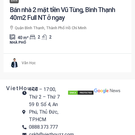
BÁN
Bán nhà 2 mặt tiền Vũ Tùng, Bình Thạnh
40m2 Full NT ở ngay
Quận Bình Thạnh, Thành Phố Hồ Chí Minh
2
2
40
m²
NHÀ PHỐ
Văn Học
VietHouzz
9:00 – 17:00,
Thứ 2 – Thứ 7
59 Đ. Số 4, An
Phú, Thủ Đức,
TP.HCM
0888.373.777
cskh@viethouzz.com