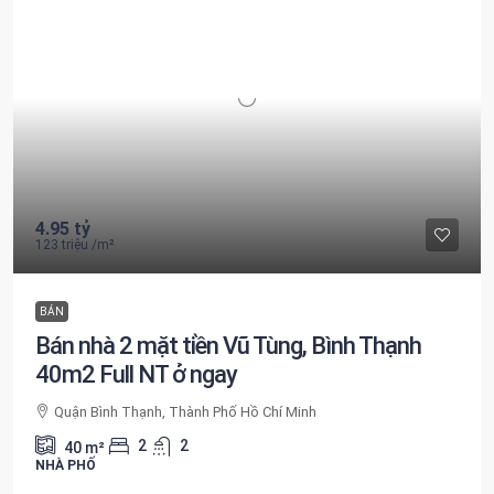
4.95 tỷ
123 triệu
/m²
BÁN
Bán nhà 2 mặt tiền Vũ Tùng, Bình Thạnh
40m2 Full NT ở ngay
Quận Bình Thạnh, Thành Phố Hồ Chí Minh
2
2
40
m²
NHÀ PHỐ