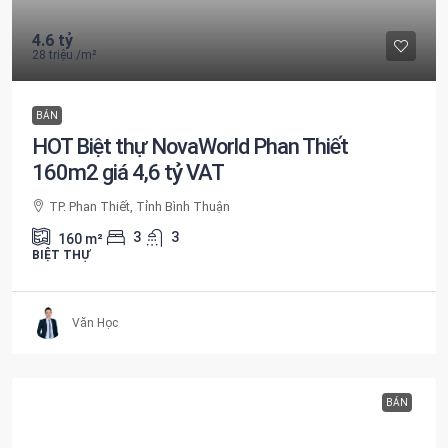
4.6 tỷ
28 triệu
/m²
BÁN
HOT Biệt thự NovaWorld Phan Thiết
160m2 giá 4,6 tỷ VAT
TP. Phan Thiết, Tỉnh Bình Thuận
3
3
160
m²
BIỆT THỰ
Văn Học
BÁN