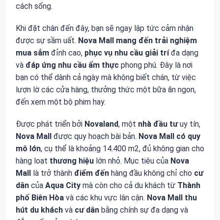
cách sống.
Khi đặt chân đến đây, bạn sẽ ngay lập tức cảm nhận
được sự sầm uất.
Nova Mall
mang đến
trải nghiệm
mua sắm
đỉnh cao,
phục vụ
nhu cầu giải trí
đa dạng
và
đáp ứng
nhu cầu ẩm thực
phong phú. Đây là nơi
bạn có thể dành cả ngày mà không biết chán, từ việc
lượn lờ các cửa hàng, thưởng thức một bữa ăn ngon,
đến xem một bộ phim hay.
Được phát triển bởi
Novaland
, một
nhà đầu tư
uy tín,
Nova Mall
được quy hoạch bài bản.
Nova Mall
có
quy
mô lớn
, cụ thể là khoảng 14.400 m2, đủ không gian cho
hàng loạt
thương hiệu
lớn nhỏ. Mục tiêu của
Nova
Mall
là trở thành
điểm đến
hàng đầu không chỉ cho
cư
dân
của
Aqua City
mà còn cho cả du khách từ
Thành
phố Biên Hòa
và các khu vực lân cận.
Nova Mall
thu
hút
du khách
và
cư dân
bằng chính sự đa dạng và