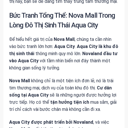
thị này, bạn sẽ dễ dàng tìm thấy trung tâm thương mại.
Bức Tranh Tổng Thể: Nova Mall Trong
Lòng Đô Thị Sinh Thái Aqua City
Để hiểu hết giá trị của
Nova Mall
, chúng ta cần nhìn
vào bức tranh lớn hơn:
Aqua City
.
Aqua City
là
khu đô
thị sinh thái
thông minh quy mô lớn.
Novaland
đầu tư
vào
Aqua City
với tầm nhìn biến nơi đây thành một
không gian sống lý tưởng.
Nova Mall
không chỉ là một tiện ích đơn lẻ; nó là trái
tim thương mại, dịch vụ của toàn khu đô thị.
Cư dân
sống tại
Aqua City
sẽ là những người được hưởng lợi
trực tiếp. Họ có thể
tận hưởng
tiện ích
mua sắm, giải
trí chỉ cách vài bước chân mà không cần đi xa.
Aqua City
được phát triển bởi
Novaland
, và việc