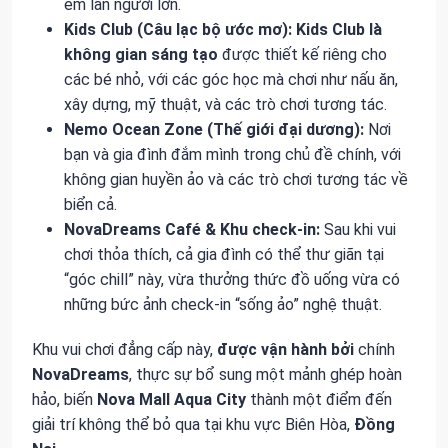
em lẫn người lớn.
Kids Club (Câu lạc bộ ước mơ):
Kids Club
là
không gian sáng tạo
được thiết kế riêng cho
các bé nhỏ, với các góc học mà chơi như nấu ăn,
xây dựng, mỹ thuật, và các trò chơi tương tác.
Nemo Ocean Zone (Thế giới đại dương):
Nơi
bạn và gia đình đắm mình trong chủ đề chính, với
không gian huyền ảo và các trò chơi tương tác về
biển cả.
NovaDreams Café & Khu check-in:
Sau khi vui
chơi thỏa thích, cả gia đình có thể thư giãn tại
“góc chill” này, vừa thưởng thức đồ uống vừa có
những bức ảnh check-in “sống ảo” nghệ thuật.
Khu vui chơi đẳng cấp này,
được vận hành bởi
chính
NovaDreams
, thực sự bổ sung một mảnh ghép hoàn
hảo, biến
Nova Mall Aqua City
thành một điểm đến
giải trí không thể bỏ qua tại khu vực Biên Hòa,
Đồng