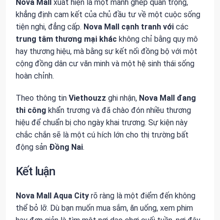
Nova Mall
xuất hiện là một mảnh ghép quan trọng,
khẳng định cam kết của chủ đầu tư về một cuộc sống
tiện nghi, đẳng cấp.
Nova Mall
cạnh tranh với
các
trung tâm thương mại khác
không chỉ bằng quy mô
hay thương hiệu, mà bằng sự kết nối đồng bộ với một
cộng đồng dân cư văn minh và một hệ sinh thái sống
hoàn chỉnh.
Theo thông tin
Viethouzz
ghi nhận,
Nova Mall
đang
thi công
khẩn trương và đã chào đón nhiều thương
hiệu để chuẩn bị cho ngày khai trương. Sự kiện này
chắc chắn sẽ là một cú hích lớn cho thị trường bất
động sản
Đồng Nai
.
Kết luận
Nova Mall Aqua City
rõ ràng là một điểm đến không
thể bỏ lỡ. Dù bạn muốn mua sắm, ăn uống, xem phim