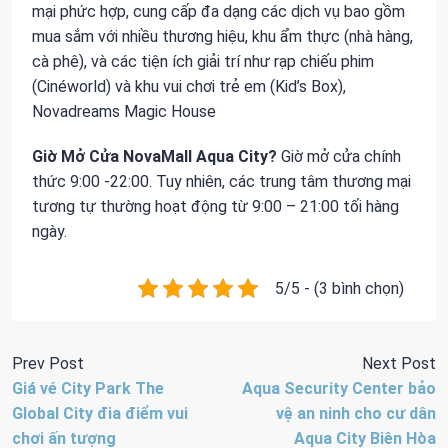
mại phức hợp, cung cấp đa dạng các dịch vụ bao gồm
mua sắm với nhiều thương hiệu, khu ẩm thực (nhà hàng,
cà phê), và các tiện ích giải trí như rạp chiếu phim
(Cinéworld) và khu vui chơi trẻ em (Kid’s Box),
Novadreams Magic House
Giờ Mở Cửa NovaMall Aqua City?
Giờ mở cửa chính
thức 9:00 -22:00. Tuy nhiên, các trung tâm thương mại
tương tự thường hoạt động từ 9:00 – 21:00 tối hàng
ngày.
5/5 - (3 bình chọn)
Prev Post
Next Post
Giá vé City Park The
Aqua Security Center bảo
Global City đia điểm vui
vệ an ninh cho cư dân
chơi ấn tượng
Aqua City Biên Hòa