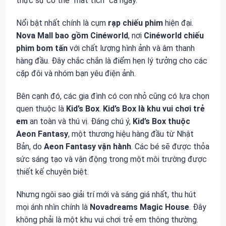
thực sự có thể “mất tích” cả ngày.
Nổi bật nhất chính là cụm
rạp chiếu phim
hiện đại.
Nova Mall
bao gồm
Cinéworld
, nơi
Cinéworld
chiếu
phim bom tấn
với chất lượng hình ảnh và âm thanh
hàng đầu. Đây chắc chắn là điểm hẹn lý tưởng cho các
cặp đôi và nhóm bạn yêu điện ảnh.
Bên cạnh đó, các gia đình có con nhỏ cũng có lựa chọn
quen thuộc là
Kid’s Box
.
Kid’s Box
là
khu vui chơi trẻ
em
an toàn và thú vị. Đáng chú ý,
Kid’s Box
thuộc
Aeon Fantasy
, một thương hiệu hàng đầu từ Nhật
Bản, do
Aeon Fantasy
vận hành
. Các bé sẽ được thỏa
sức sáng tạo và vận động trong một môi trường được
thiết kế chuyên biệt.
Nhưng ngôi sao giải trí mới và sáng giá nhất, thu hút
mọi ánh nhìn chính là
Novadreams Magic House
. Đây
không phải là một khu vui chơi trẻ em thông thường.