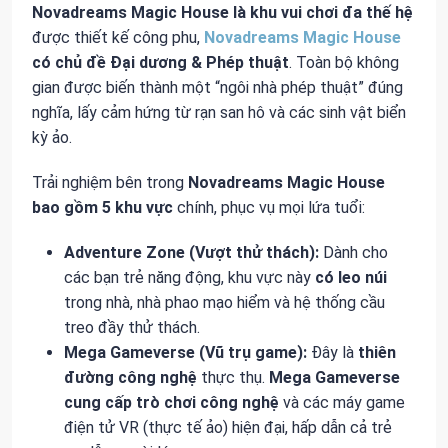
Novadreams Magic House
là
khu vui chơi đa thế hệ
được thiết kế công phu,
Novadreams Magic House
có chủ đề
Đại dương & Phép thuật
. Toàn bộ không
gian được biến thành một “ngôi nhà phép thuật” đúng
nghĩa, lấy cảm hứng từ rạn san hô và các sinh vật biển
kỳ ảo.
Trải nghiệm bên trong
Novadreams Magic House
bao gồm
5 khu vực
chính, phục vụ mọi lứa tuổi:
Adventure Zone (Vượt thử thách):
Dành cho
các bạn trẻ năng động, khu vực này
có
leo núi
trong nhà, nhà phao mạo hiểm và hệ thống cầu
treo đầy thử thách.
Mega Gameverse (Vũ trụ game):
Đây là
thiên
đường công nghệ
thực thụ.
Mega Gameverse
cung cấp
trò chơi công nghệ
và các máy game
điện tử VR (thực tế ảo) hiện đại, hấp dẫn cả trẻ