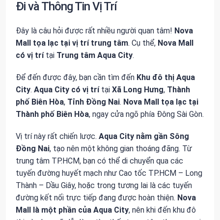
Đi và Thông Tin Vị Trí
Đây là câu hỏi được rất nhiều người quan tâm!
Nova
Mall
tọa lạc tại
vị trí trung tâm
. Cụ thể,
Nova Mall
có
vị trí
tại
Trung tâm Aqua City
.
Để đến được đây, bạn cần tìm đến
Khu đô thị Aqua
City
.
Aqua City
có
vị trí
tại
Xã Long Hưng
,
Thành
phố Biên Hòa
,
Tỉnh Đồng Nai
.
Nova Mall
tọa lạc tại
Thành phố Biên Hòa
, ngay cửa ngõ phía Đông Sài Gòn.
Vị trí này rất chiến lược.
Aqua City
nằm gần
Sông
Đồng Nai
, tạo nên một không gian thoáng đãng. Từ
trung tâm TP.HCM, bạn có thể di chuyển qua các
tuyến đường huyết mạch như Cao tốc TP.HCM – Long
Thành – Dầu Giây, hoặc trong tương lai là các tuyến
đường kết nối trực tiếp đang được hoàn thiện.
Nova
Mall
là một phần của
Aqua City
, nên khi đến khu đô