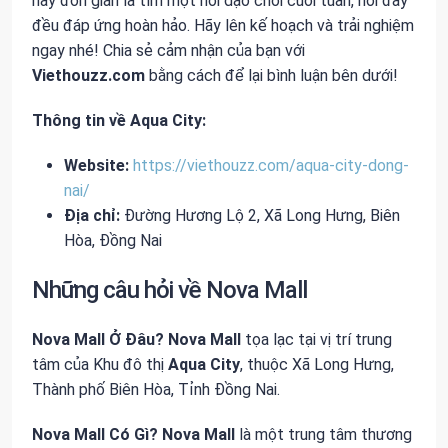
hay đơn giản là tìm một nơi dạo chơi cuối tuần, nơi đây
đều đáp ứng hoàn hảo. Hãy lên kế hoạch và trải nghiệm
ngay nhé! Chia sẻ cảm nhận của bạn với
Viethouzz.com
bằng cách để lại bình luận bên dưới!
Thông tin về Aqua City:
Website:
https://viethouzz.com/aqua-city-dong-
nai/
Địa chỉ:
Đường Hương Lộ 2, Xã Long Hưng, Biên
Hòa, Đồng Nai
Những câu hỏi về Nova Mall
Nova Mall Ở Đâu?
Nova Mall
tọa lạc tại vị trí trung
tâm của Khu đô thị
Aqua City
, thuộc Xã Long Hưng,
Thành phố Biên Hòa, Tỉnh Đồng Nai.
Nova Mall Có Gì?
Nova Mall
là một trung tâm thương