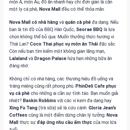
món Á, món Âu, đồ ăn nhanh hay chỉ đơn giản là cần
một ly cà phê,
Nova Mall
đều có thể thỏa mãn.
Nova Mall
có
nhà hàng
và
quán cà phê
đa dạng. Nếu
bạn là tín đồ của BBQ Hàn Quốc,
Seorae BBQ
là lựa
chọn không thể bỏ qua. Muốn thưởng thức hương vị
Thái Lan?
Coco Thai
phục vụ
món ăn Thái
đặc sắc.
Còn nếu bạn tìm kiếm một không gian lãng mạn,
Lalaland
và
Dragon Palace
hứa hẹn những bữa ăn
đáng nhớ.
Không chỉ có nhà hàng, các thương hiệu đồ uống và
tráng miệng cũng rất phong phú.
PhinDeli Cafe
phục
vụ
cà phê
cho những ai cần sự tỉnh táo. Bạn muốn giải
nhiệt?
Baskin Robbins
với các vị kem đa dạng hay
Xing Fu Tang
(trà sữa) sẽ là cứu cánh.
Gloria Jean’s
Coffees
cũng là một điểm dừng chân lý tưởng.
Nova
Mall
thực sự
đáp ứng
nhu cầu ẩm thực
của mọi lứa
tuổi.