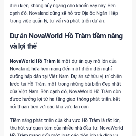
điều kiện, không hủy ngang cho khoản vay này. Bên
cạnh đó, Novaland cũng sẽ hỗ trợ Địa ốc Ngân Hiệp
trong việc quản lý, tư vấn và phát triển dự án.
Dự án NovaWorld Hồ Tràm tiềm năng
và lợi thế
NovaWorld Hồ Tràm
là một dự án quy mô lớn của
Novaland, hứa hẹn mang đến một điểm đến nghỉ
dưỡng hấp dẫn tại Việt Nam. Dự án sở hữu vị trí chiến
lược tại Hồ Tràm, một trong những bãi biển đẹp nhất
của Việt Nam. Bên cạnh đó, NovaWorld Hồ Tràm còn
được hưởng lợi từ hạ tầng giao thông phát triển, kết
nối thuận tiện với các khu vực lân cận.
Tiềm năng phát triển của khu vực Hồ Tràm là rất lớn,
thu hút sự quan tâm của nhiều nhà đầu tư. NovaWorld
Hồ Tràm mang đến một loạt các tiện ích và dịch vụ