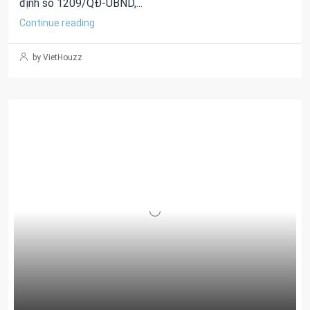
định số 1209/QĐ-UBND,...
Continue reading
by VietHouzz