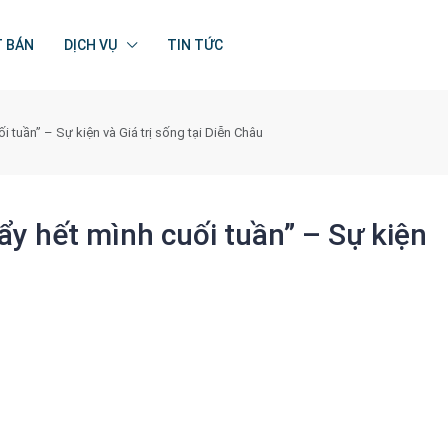
T BÁN
DỊCH VỤ
TIN TỨC
 tuần” – Sự kiện và Giá trị sống tại Diễn Châu
y hết mình cuối tuần” – Sự kiện