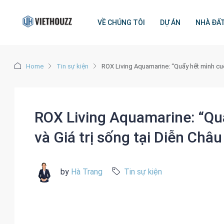
VỀ CHÚNG TÔI
DỰ ÁN
NHÀ ĐẤ
Home
Tin sự kiện
ROX Living Aquamarine: “Quẩy hết mình cuối
ROX Living Aquamarine: “Quẩ
và Giá trị sống tại Diễn Châu
by
Hà Trang
Tin sự kiện