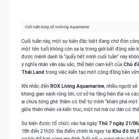
Cuối tuần bùng nổ roxliving Aquamarine
Cuối tuần này, một sự kiện đặc biệt đang chờ đón cộn
một tên tuổi không còn xa lạ trong giới bất động sản k
được mệnh danh là “quẩy hết mình cuối tuần” này không
ý nghĩa nhân văn sâu sắc, thể hiện cam kết của
Chủ đầ
Thái Land
trong việc kiến tạo một cộng đồng bền vữn
Khi nhắc đến
ROX Living Aquamarine
, nhiều người s
không gian xanh rộng lớn, cơ sở hạ tầng hiện đại và các
ai chưa từng ghé thăm có thể tự mình “khám phá một 
giữa thiên nhiên và kiến trúc, một nơi mà cư dân có th
Sự kiện được tổ chức vào hai ngày
Thứ 7 ngày 21/06
18h đến 21h30. Địa điểm chính là ngay tại
Khu đô thị
cơ hội để bạn cùng gia đình “kết nối – cùng nhau bắt 