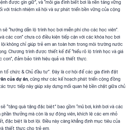
ệnh được gìn giữ”, và “mỗi gia đình biết bơi là nền tảng vững
ối với trách nhiệm xã hội và sự phát triển bền vững của cộng
h sẽ “hướng dẫn lộ trình học bơi miễn phí cho các học viên”.
à các con” chưa có điều kiện tiếp cận với các khóa học bơi
 lội không chỉ giúp trẻ em an toàn hơn trong môi trường nước
g. Chương trình được thiết kế để “hiểu rõ lộ trình học và giá
 con”, đảm bảo tính hiệu quả và thiết thực.
an tổ chức & Chủ đầu tư”. Đây là cơ hội để các gia đình đặt
văn của dự án
, cũng như các kế hoạch phát triển cộng đồng
tác trực tiếp này giúp xây dựng mối quan hệ bền chặt giữa chủ
sẽ “tặng quà tặng đặc biệt” bao gồm “mũ bơi, kính bơi và các
 phần thưởng mà còn là sự động viên, khích lệ các em nhỏ
, đặc biệt là bơi lội. Điều này càng khẳng định mục tiêu của
và thiết thực cho trẻ em.