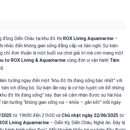
g đồng Diễn Châu tại khu đô thị
ROX Living Aquamarine
–
hi nhắc đến không gian sống đẳng cấp và tiện nghi. Sự kiện
 chỉ đơn thuần là một buổi vui chơi giải trí mà còn mang một
u tư ROX Living & Aquamarine
cùng đơn vị vận hành
Tâm
g.
ẽ liên tưởng ngay đến một “khu đô thị đáng sống bậc nhất” với
 tiện ích đồng bộ. Sự kiện lần này là cơ hội tuyệt vời để những
khu đô thị đáng sống” này. Bạn sẽ cảm nhận được sự hài hòa
ể tận hưởng “không gian sống vui – khỏe – gắn kết” mỗi ngày.
/2025
từ 19h00 đến 21h30 và
Chủ nhật ngày 22/06/2025
từ
 ROX Living Aquamarine
– Diễn Kỳ, Diễn Châu, Nghệ An. Đây là
đầu hành trình sống đẹp”. Mỗi khoảnh khắc tại sự kiện đều được