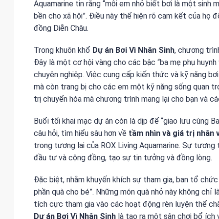
Aquamarine tin rằng “mỗi em nhỏ biết bơi là một sinh m
bền cho xã hội”. Điều này thể hiện rõ cam kết của họ đ
đồng Diễn Châu.
Trong khuôn khổ
Dự án Bơi Vì Nhân Sinh
, chương trìn
Đây là một cơ hội vàng cho các bậc “ba mẹ phụ huynh v
chuyên nghiệp. Việc cung cấp kiến thức và kỹ năng bơi
mà còn trang bị cho các em một kỹ năng sống quan trọn
trị chuyển hóa mà chương trình mang lại cho bạn và các
Buổi tối khai mạc dự án còn là dịp để “giao lưu cùng B
câu hỏi, tìm hiểu sâu hơn về
tầm nhìn và giá trị nhân 
trong tương lai của ROX Living Aquamarine. Sự tương 
đầu tư và cộng đồng, tạo sự tin tưởng và đồng lòng.
Đặc biệt, nhằm khuyến khích sự tham gia, ban tổ chức 
phần quà cho bé”. Những món quà nhỏ này không chỉ là
tích cực tham gia vào các hoạt động rèn luyện thể chất
Dự án Bơi Vì Nhân Sinh
là tạo ra một sân chơi bổ ích 