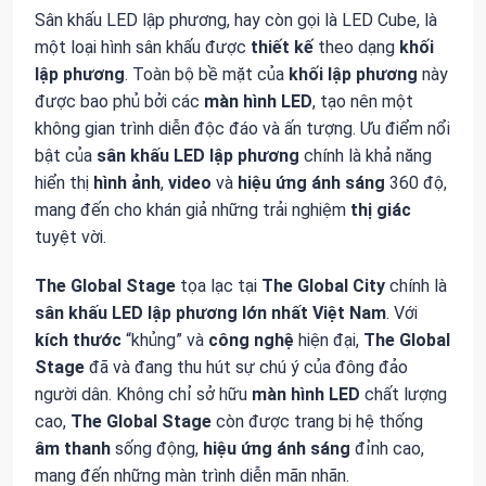
Sân khấu LED lập phương, hay còn gọi là LED Cube, là
một loại hình sân khấu được
thiết kế
theo dạng
khối
lập phương
. Toàn bộ bề mặt của
khối lập phương
này
được bao phủ bởi các
màn hình LED
, tạo nên một
không gian trình diễn độc đáo và ấn tượng. Ưu điểm nổi
bật của
sân khấu LED lập phương
chính là khả năng
hiển thị
hình ảnh
,
video
và
hiệu ứng ánh sáng
360 độ,
mang đến cho khán giả những trải nghiệm
thị giác
tuyệt vời.
The Global Stage
tọa lạc tại
The Global City
chính là
sân khấu LED lập phương lớn nhất Việt Nam
. Với
kích thước
“khủng” và
công nghệ
hiện đại,
The Global
Stage
đã và đang thu hút sự chú ý của đông đảo
người dân. Không chỉ sở hữu
màn hình LED
chất lượng
cao,
The Global Stage
còn được trang bị hệ thống
âm thanh
sống động,
hiệu ứng ánh sáng
đỉnh cao,
mang đến những màn trình diễn mãn nhãn.