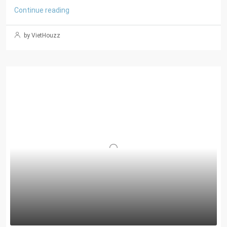
Continue reading
by VietHouzz