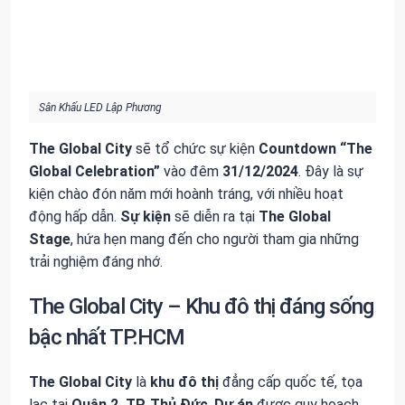
Sân Khấu LED Lập Phương
The Global City
sẽ tổ chức sự kiện
Countdown “The
Global Celebration”
vào đêm
31/12/2024
. Đây là sự
kiện chào đón năm mới hoành tráng, với nhiều hoạt
động hấp dẫn.
Sự kiện
sẽ diễn ra tại
The Global
Stage
, hứa hẹn mang đến cho người tham gia những
trải nghiệm đáng nhớ.
The Global City – Khu đô thị đáng sống
bậc nhất TP.HCM
The Global City
là
khu đô thị
đẳng cấp quốc tế, tọa
lạc tại
Quận 2, TP. Thủ Đức
.
Dự án
được quy hoạch