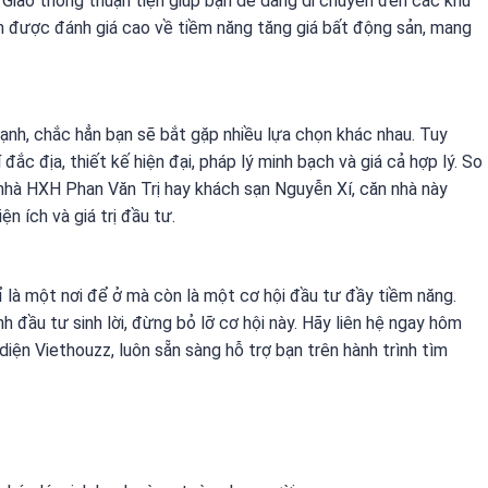
… Giao thông thuận tiện giúp bạn dễ dàng di chuyển đến các khu
n được đánh giá cao về tiềm năng tăng giá bất động sản, mang
ạnh, chắc hẳn bạn sẽ bắt gặp nhiều lựa chọn khác nhau. Tuy
 đắc địa, thiết kế hiện đại, pháp lý minh bạch và giá cả hợp lý. So
 nhà HXH Phan Văn Trị hay khách sạn Nguyễn Xí, căn nhà này
n ích và giá trị đầu tư.
 là một nơi để ở mà còn là một cơ hội đầu tư đầy tiềm năng.
đầu tư sinh lời, đừng bỏ lỡ cơ hội này. Hãy liên hệ ngay hôm
i diện Viethouzz, luôn sẵn sàng hỗ trợ bạn trên hành trình tìm