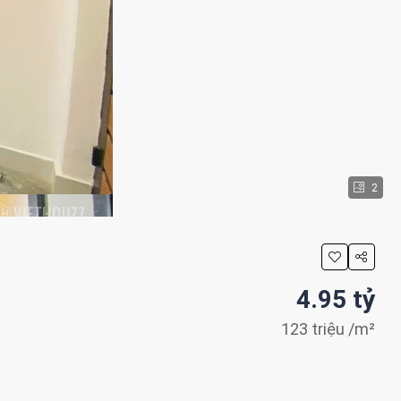
2
4.95 tỷ
123 triệu
/m²