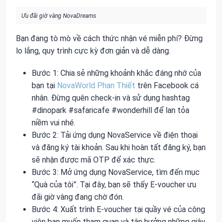
Ưu đãi giờ vàng NovaDreams
Bạn đang tò mò về cách thức nhận vé miễn phí? Đừng
lo lắng, quy trình cực kỳ đơn giản và dễ dàng.
Bước 1: Chia sẻ những khoảnh khắc đáng nhớ của
bạn tại
NovaWorld Phan Thiết
trên Facebook cá
nhân. Đừng quên check-in và sử dụng hashtag
#dinopark #safaricafe #wonderhill để lan tỏa
niềm vui nhé.
Bước 2: Tải ứng dụng NovaService về điện thoại
và đăng ký tài khoản. Sau khi hoàn tất đăng ký, bạn
sẽ nhận được mã OTP để xác thực.
Bước 3: Mở ứng dụng NovaService, tìm đến mục
“Quà của tôi”. Tại đây, bạn sẽ thấy E-voucher ưu
đãi giờ vàng đang chờ đón.
Bước 4: Xuất trình E-voucher tại quầy vé của công
viên bạn muốn tham quan và tận hưởng những giây