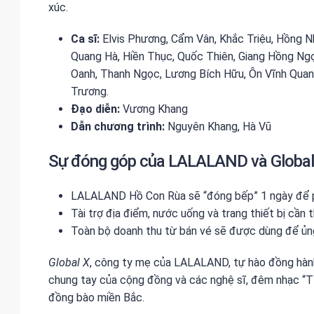
xúc.
Ca sĩ:
Elvis Phương, Cẩm Vân, Khắc Triệu, Hồng 
Quang Hà, Hiền Thục, Quốc Thiên, Giang Hồng Ng
Oanh, Thanh Ngọc, Lương Bích Hữu, Ôn Vĩnh Quan
Trương.
Đạo diễn:
Vương Khang
Dẫn chương trình:
Nguyên Khang, Hà Vũ
Sự đóng góp của LALALAND và Global
LALALAND Hồ Con Rùa sẽ “đóng bếp” 1 ngày để p
Tài trợ địa điểm, nước uống và trang thiết bị cần t
Toàn bộ doanh thu từ bán vé sẽ được dùng để ủn
Global X
, công ty mẹ của LALALAND, tự hào đồng hành c
chung tay của cộng đồng và các nghệ sĩ, đêm nhạc “Tì
đồng bào miền Bắc.