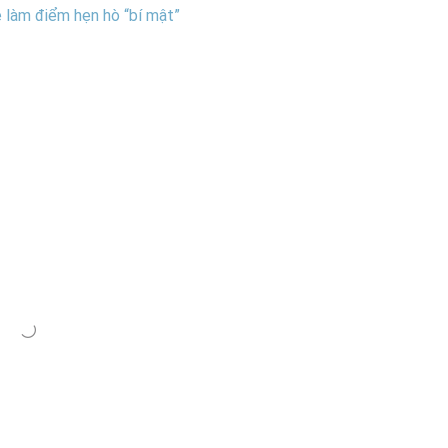
 làm điểm hẹn hò “bí mật”