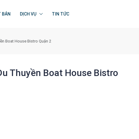
T BÁN
DỊCH VỤ
TIN TỨC
ền Boat House Bistro Quận 2
Du Thuyền Boat House Bistro