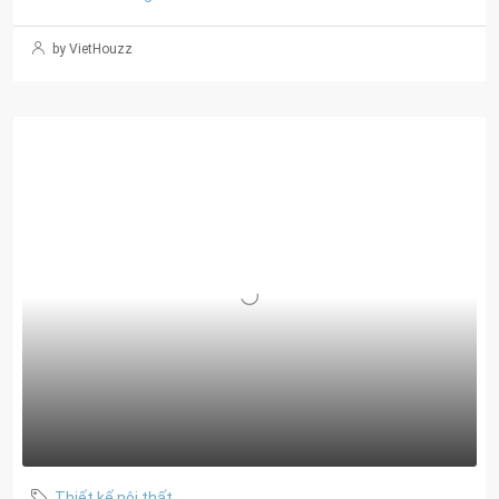
by VietHouzz
Thiết kế nội thất