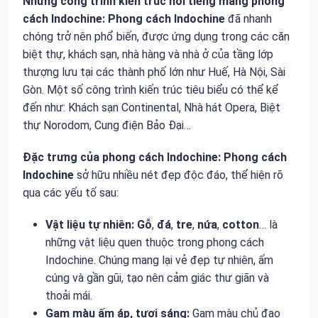
Những công trình kiến trúc nổi tiếng mang phong
cách Indochine:
Phong cách Indochine
đã nhanh
chóng trở nên phổ biến, được ứng dụng trong các căn
biệt thự, khách sạn, nhà hàng và nhà ở của tầng lớp
thượng lưu tại các thành phố lớn như Huế, Hà Nội, Sài
Gòn. Một số công trình kiến trúc tiêu biểu có thể kể
đến như: Khách sạn Continental, Nhà hát Opera, Biệt
thự Norodom, Cung điện Bảo Đại…
Đặc trưng của phong cách Indochine:
Phong cách
Indochine
sở hữu nhiều nét đẹp độc đáo, thể hiện rõ
qua các yếu tố sau:
Vật liệu tự nhiên:
Gỗ
,
đá
,
tre
,
nứa
,
cotton
… là
những vật liệu quen thuộc trong phong cách
Indochine. Chúng mang lại vẻ đẹp tự nhiên, ấm
cúng và gần gũi, tạo nên cảm giác thư giãn và
thoải mái.
Gam màu ấm áp, tươi sáng:
Gam màu chủ đạo