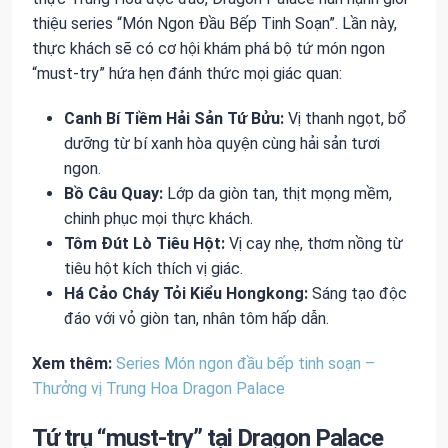
thiệu series “Món Ngon Đầu Bếp Tinh Soạn”. Lần này,
thực khách sẽ có cơ hội khám phá bộ tứ món ngon
“must-try” hứa hẹn đánh thức mọi giác quan:
Canh Bí Tiềm Hải Sản Tứ Bửu:
Vị thanh ngọt, bổ
dưỡng từ bí xanh hòa quyện cùng hải sản tươi
ngon.
Bồ Câu Quay:
Lớp da giòn tan, thịt mọng mềm,
chinh phục mọi thực khách.
Tôm Đút Lò Tiêu Hột:
Vị cay nhẹ, thơm nồng từ
tiêu hột kích thích vị giác.
Há Cảo Cháy Tỏi Kiểu Hongkong:
Sáng tạo độc
đáo với vỏ giòn tan, nhân tôm hấp dẫn.
Xem thêm:
Series Món ngon đầu bếp tinh soạn –
Thưởng vị Trung Hoa Dragon Palace
Tứ trụ “must-try” tại Dragon Palace