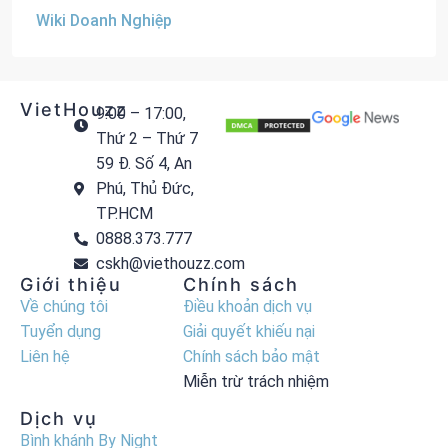
Wiki Doanh Nghiệp
VietHouzz
9:00 – 17:00,
Thứ 2 – Thứ 7
59 Đ. Số 4, An
Phú, Thủ Đức,
TP.HCM
0888.373.777
cskh@viethouzz.com
Giới thiệu
Chính sách
Về chúng tôi
Điều khoản dịch vụ
Tuyển dụng
Giải quyết khiếu nại
Liên hệ
Chính sách bảo mật
Miễn trừ trách nhiệm
Dịch vụ
Bình khánh By Night