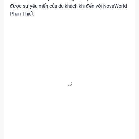
được sự yêu mến của du khách khi đến với NovaWorld
Phan Thiết