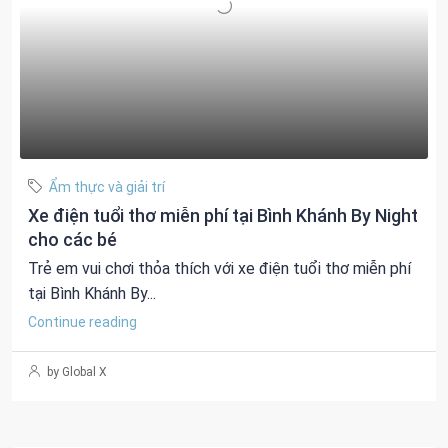
Ẩm thực và giải trí
Xe điện tuổi thơ miễn phí tại Bình Khánh By Night
cho các bé
Trẻ em vui chơi thỏa thích với xe điện tuổi thơ miễn phí
tại Bình Khánh By...
Continue reading
by Global X