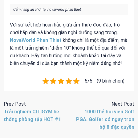
Cẩm nang ăn chơi tại novaworld phan thiết
Với sự kết hợp hoàn hảo giữa ẩm thực độc đáo, trò
chơi hấp dẫn và không gian nghỉ dưỡng sang trọng,
NovaWorld Phan Thiet
không chỉ là một địa điểm, mà
là một trải nghiệm “điểm 10” không thể bỏ qua đối với
du khách. Hãy tận hưởng mọi khoảnh khắc tại đây và
biến chuyến đi của bạn thành một kỷ niệm đáng nhớ!
5/5 - (9 bình chọn)
Prev Post
Next Post
Trải nghiệm CITIGYM hệ
1000 thẻ hội viên Golf
thống phòng tập HOT #1
PGA. Golfer có ngay trọn
bộ 8 đặc quyền