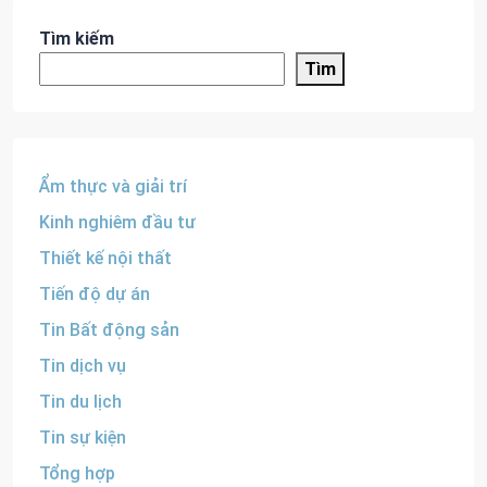
Tìm kiếm
Tìm
Ẩm thực và giải trí
Kinh nghiêm đầu tư
Thiết kế nội thất
Tiến độ dự án
Tin Bất động sản
Tin dịch vụ
Tin du lịch
Tin sự kiện
Tổng hợp