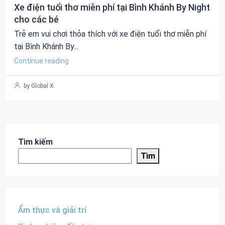
Xe điện tuổi thơ miễn phí tại Bình Khánh By Night
cho các bé
Trẻ em vui chơi thỏa thích với xe điện tuổi thơ miễn phí
tại Bình Khánh By...
Continue reading
by Global X
Tìm kiếm
Tìm
Ẩm thực và giải trí