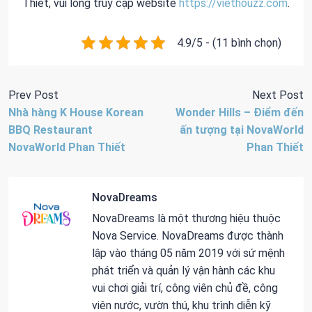
Thiết, vui lòng truy cập website
https://viethouzz.com
.
4.9/5 - (11 bình chọn)
Prev Post
Next Post
Nhà hàng K House Korean
Wonder Hills – Điểm đến
BBQ Restaurant
ấn tượng tại NovaWorld
NovaWorld Phan Thiết
Phan Thiết
NovaDreams
NovaDreams là một thương hiệu thuộc
Nova Service. NovaDreams được thành
lập vào tháng 05 năm 2019 với sứ mệnh
phát triển và quản lý vận hành các khu
vui chơi giải trí, công viên chủ đề, công
viên nước, vườn thú, khu trình diễn kỹ