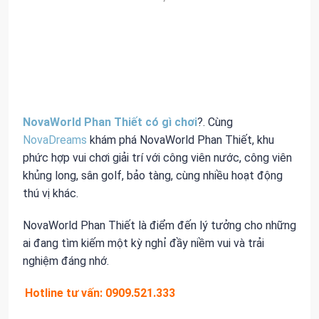
NovaWorld Phan Thiết có gì chơi
?. Cùng
NovaDreams
khám phá NovaWorld Phan Thiết, khu
phức hợp vui chơi giải trí với công viên nước, công viên
khủng long, sân golf, bảo tàng, cùng nhiều hoạt động
thú vị khác.
NovaWorld Phan Thiết là điểm đến lý tưởng cho những
ai đang tìm kiếm một kỳ nghỉ đầy niềm vui và trải
nghiệm đáng nhớ.
Hotline tư vấn: 0909.521.333