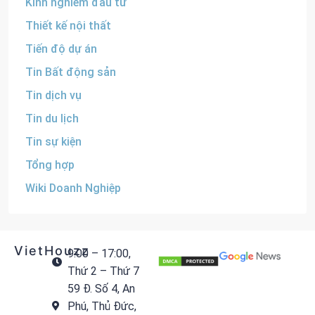
Kinh nghiêm đầu tư
Thiết kế nội thất
Tiến độ dự án
Tin Bất động sản
Tin dịch vụ
Tin du lịch
Tin sự kiện
Tổng hợp
Wiki Doanh Nghiệp
VietHouzz
9:00 – 17:00,
Thứ 2 – Thứ 7
59 Đ. Số 4, An
Phú, Thủ Đức,