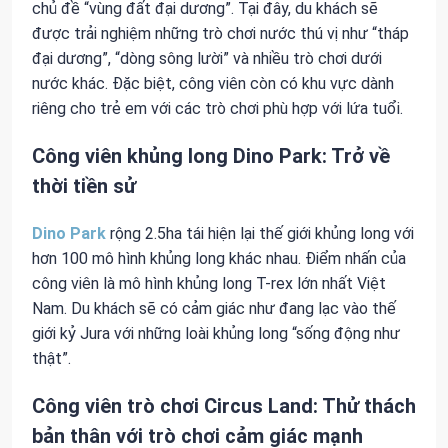
chủ đề “vùng đất đại dương”. Tại đây, du khách sẽ
được trải nghiệm những trò chơi nước thú vị như “tháp
đại dương”, “dòng sông lười” và nhiều trò chơi dưới
nước khác. Đặc biệt, công viên còn có khu vực dành
riêng cho trẻ em với các trò chơi phù hợp với lứa tuổi.
Công viên khủng long Dino Park: Trở về
thời tiền sử
Dino Park
rộng 2.5ha tái hiện lại thế giới khủng long với
hơn 100 mô hình khủng long khác nhau. Điểm nhấn của
công viên là mô hình khủng long T-rex lớn nhất Việt
Nam. Du khách sẽ có cảm giác như đang lạc vào thế
giới kỷ Jura với những loài khủng long “sống động như
thật”.
Công viên trò chơi Circus Land: Thử thách
bản thân với trò chơi cảm giác mạnh