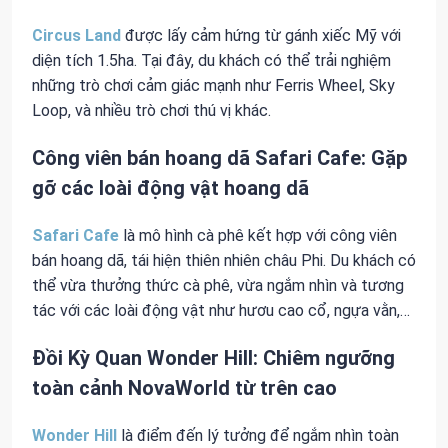
Circus Land
được lấy cảm hứng từ gánh xiếc Mỹ với
diện tích 1.5ha. Tại đây, du khách có thể trải nghiệm
những trò chơi cảm giác mạnh như Ferris Wheel, Sky
Loop, và nhiều trò chơi thú vị khác.
Công viên bán hoang dã Safari Cafe: Gặp
gỡ các loài động vật hoang dã
Safari Cafe
là mô hình cà phê kết hợp với công viên
bán hoang dã, tái hiện thiên nhiên châu Phi. Du khách có
thể vừa thưởng thức cà phê, vừa ngắm nhìn và tương
tác với các loài động vật như hươu cao cổ, ngựa vằn,…
Đồi Kỳ Quan Wonder Hill: Chiêm ngưỡng
toàn cảnh NovaWorld từ trên cao
Wonder Hill
là điểm đến lý tưởng để ngắm nhìn toàn