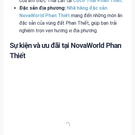
của ẩm thực Thái Lan tại
Coco Thai Phan Thiết
.
Đặc sản địa phương:
Nhà hàng đặc sản
NovaWorld Phan Thiết
mang đến những món ăn
đặc sản của vùng đất Phan Thiết, giúp bạn trải
nghiệm trọn vẹn hương vị địa phương.
Sự kiện và ưu đãi tại NovaWorld Phan
Thiết