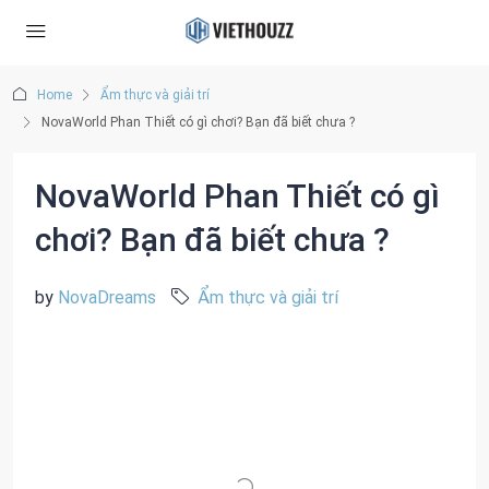
Home
Ẩm thực và giải trí
NovaWorld Phan Thiết có gì chơi? Bạn đã biết chưa ?
NovaWorld Phan Thiết có gì
chơi? Bạn đã biết chưa ?
by
NovaDreams
Ẩm thực và giải trí