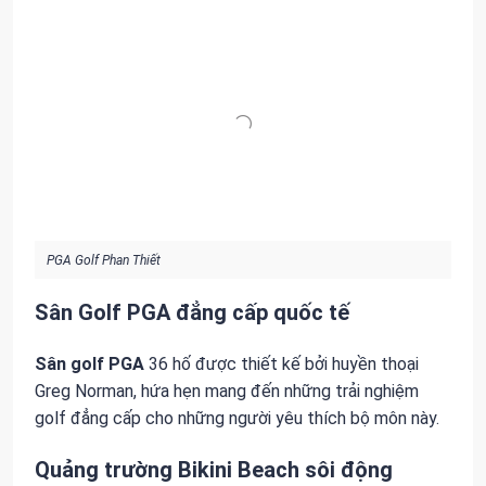
PGA Golf Phan Thiết
Sân Golf PGA đẳng cấp quốc tế
Sân golf PGA
36 hố được thiết kế bởi huyền thoại
Greg Norman, hứa hẹn mang đến những trải nghiệm
golf đẳng cấp cho những người yêu thích bộ môn này.
Quảng trường Bikini Beach sôi động