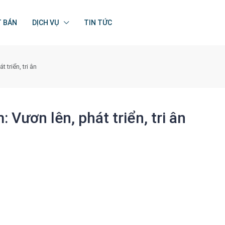
T BÁN
DỊCH VỤ
TIN TỨC
triển, tri ân
Vươn lên, phát triển, tri ân