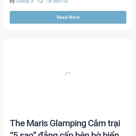
by
Global X
Tin dịch vụ
Read More
The Maris Glamping Cắm trại
“5 sao” đẳng cấp bên bờ biển