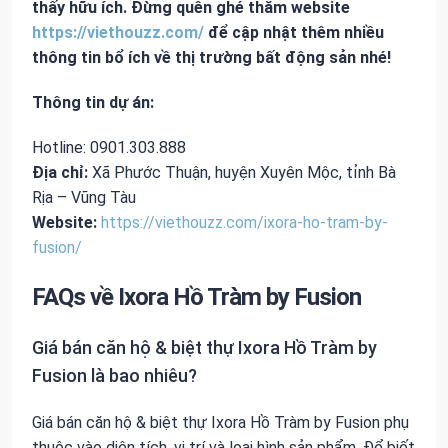
thấy hữu ích. Đừng quên ghé thăm website
https://viethouzz.com/
để cập nhật thêm nhiều
thông tin bổ ích về thị trường bất động sản nhé!
Thông tin dự án:
Hotline: 0901.303.888
Địa chỉ:
Xã Phước Thuận, huyện Xuyên Mộc, tỉnh Bà
Rịa – Vũng Tàu
Website:
https://viethouzz.com/ixora-ho-tram-by-
fusion/
FAQs về Ixora Hồ Tràm by Fusion
Giá bán căn hộ & biệt thự Ixora Hồ Tràm by
Fusion là bao nhiêu?
Giá bán căn hộ & biệt thự Ixora Hồ Tràm by Fusion phụ
thuộc vào diện tích, vị trí và loại hình sản phẩm. Để biết