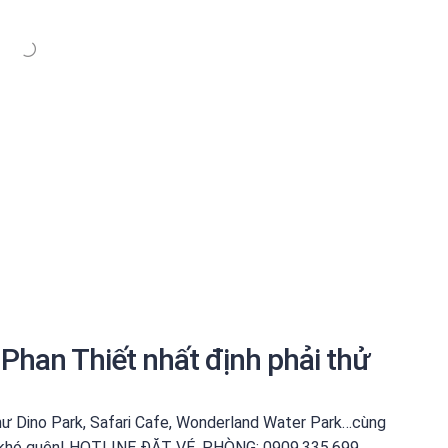
 Phan Thiết nhất định phải thử
ư Dino Park, Safari Cafe, Wonderland Water Park…cùng
ỉ khó quên! HOTLINE ĐẶT VÉ, PHÒNG: 0909.335.699