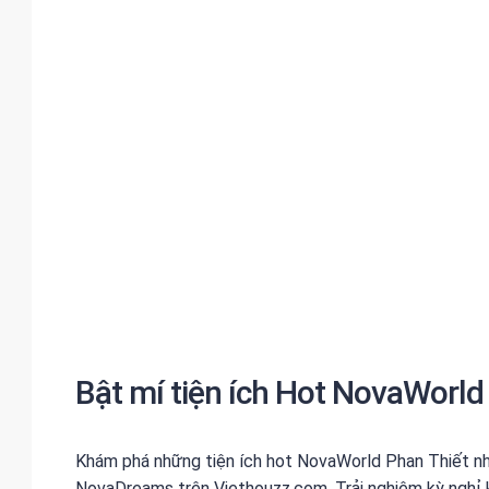
Bật mí tiện ích Hot NovaWorld
Khám phá những tiện ích hot NovaWorld Phan Thiết nh
NovaDreams trên Viethouzz.com. Trải nghiệm kỳ ngh