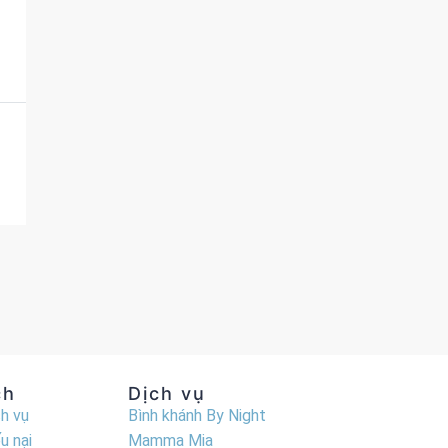
ch
Dịch vụ
ch vụ
Bình khánh By Night
u nại
Mamma Mia