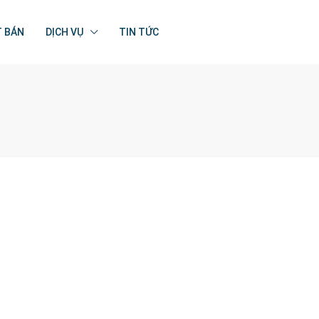
T BÁN
DỊCH VỤ
TIN TỨC