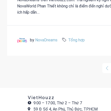
NovaWorld Phan Thiết không chỉ là điểm đến nghỉ dưỡng
ích hấp dẫn....
by
NovaDreams
Tổng hợp
VietHouzz
9:00 – 17:00, Thứ 2 – Thứ 7
59 Đ. Số 4, An Phú, Thủ Đức, TP.HCM