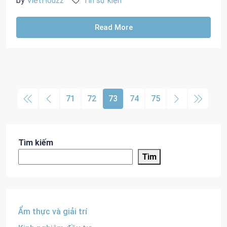
by
VietHouzz
Tin sự kiện
Read More
71
72
73
74
75
Tìm kiếm
Tìm
Ẩm thực và giải trí