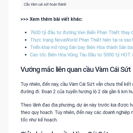
Cầu Vàm cái sứt hoàn thành
>>> Xem thêm bài viết khác:
7600 tỷ đầu tư đường Ven Biển Phan Thiết thay 
Thực trạng NovaWorld Phan Thiết hiện tại ra sao
Triển khai mở rộng Sân bay Biên Hòa thành Sân b
Cao tốc Biên Hòa Vũng Tàu Đầu tư 5000 tỷ HOT
Vướng mắc liên quan cầu Vàm Cái Sứt
Tuy nhiên, đến nay, cầu Vàm Cái Sứt vẫn chưa thể kết
đường đi. Đoạn 2 của tuyến hương lộ 2 dài gần 6 km hư
Theo lãnh đạo địa phương, dự án này trước kia được 
theo quy hoạch. Tuy nhiên, đến nay các doanh nghiệp 
tốc như kế hoạch.