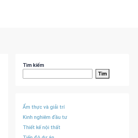
Tìm kiếm
Tìm
Ẩm thực và giải trí
Kinh nghiêm đầu tư
Thiết kế nội thất
Tiến độ dự án