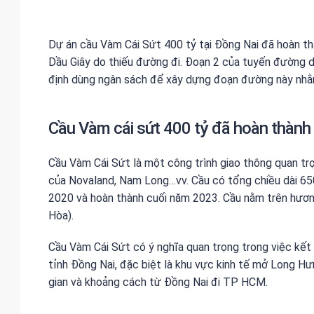
Dự án cầu Vàm Cái Sứt 400 tỷ tại Đồng Nai đã hoàn 
Dầu Giây do thiếu đường đi. Đoạn 2 của tuyến đường d
định dùng ngân sách để xây dựng đoạn đường này nhằm
Cầu Vàm cái sứt 400 tỷ đã hoàn thành
Cầu Vàm Cái Sứt là một công trình giao thông quan t
của Novaland, Nam Long…vv. Cầu có tổng chiều dài 650
2020 và hoàn thành cuối năm 2023. Cầu nằm trên hương
Hòa).
Cầu Vàm Cái Sứt có ý nghĩa quan trọng trong việc kết
tỉnh Đồng Nai, đặc biệt là khu vực kinh tế mở Long Hư
gian và khoảng cách từ Đồng Nai đi TP HCM.