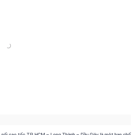
t nối cao tốc TP HCM – Long Thành – Dầu Giây là một hạn chế