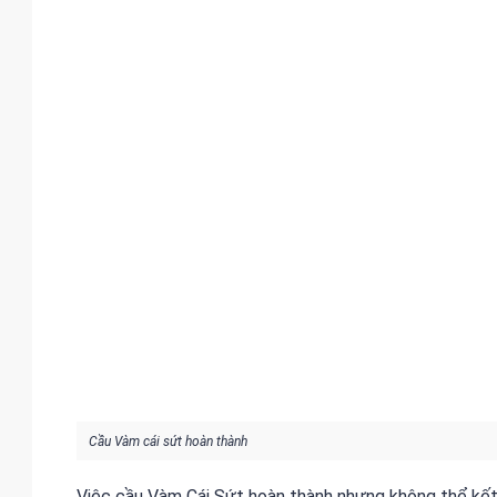
Cầu Vàm cái sứt hoàn thành
Việc cầu Vàm Cái Sứt hoàn thành nhưng không thể kế